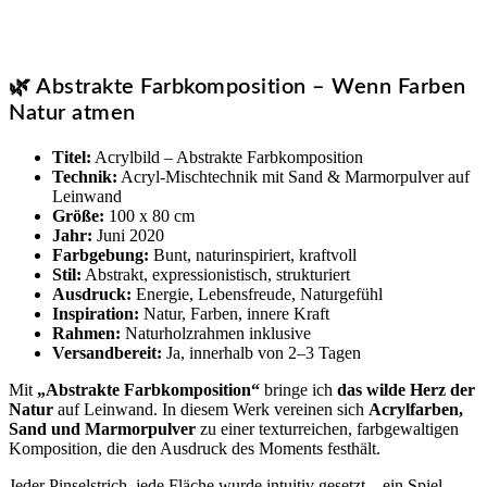
🌿 Abstrakte Farbkomposition – Wenn Farben
Natur atmen
Titel:
Acrylbild – Abstrakte Farbkomposition
Technik:
Acryl-Mischtechnik mit Sand & Marmorpulver auf
Leinwand
Größe:
100 x 80 cm
Jahr:
Juni 2020
Farbgebung:
Bunt, naturinspiriert, kraftvoll
Stil:
Abstrakt, expressionistisch, strukturiert
Ausdruck:
Energie, Lebensfreude, Naturgefühl
Inspiration:
Natur, Farben, innere Kraft
Rahmen:
Naturholzrahmen inklusive
Versandbereit:
Ja, innerhalb von 2–3 Tagen
Mit
„Abstrakte Farbkomposition“
bringe ich
das wilde Herz der
Natur
auf Leinwand. In diesem Werk vereinen sich
Acrylfarben,
Sand und Marmorpulver
zu einer texturreichen, farbgewaltigen
Komposition, die den Ausdruck des Moments festhält.
Jeder Pinselstrich, jede Fläche wurde intuitiv gesetzt – ein Spiel