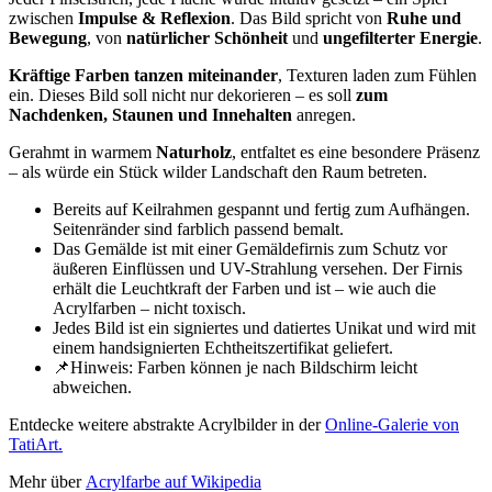
zwischen
Impulse & Reflexion
. Das Bild spricht von
Ruhe und
Bewegung
, von
natürlicher Schönheit
und
ungefilterter Energie
.
Kräftige Farben tanzen miteinander
, Texturen laden zum Fühlen
ein. Dieses Bild soll nicht nur dekorieren – es soll
zum
Nachdenken, Staunen und Innehalten
anregen.
Gerahmt in warmem
Naturholz
, entfaltet es eine besondere Präsenz
– als würde ein Stück wilder Landschaft den Raum betreten.
Bereits auf Keilrahmen gespannt und fertig zum Aufhängen.
Seitenränder sind farblich passend bemalt.
Das Gemälde ist mit einer Gemäldefirnis zum Schutz vor
äußeren Einflüssen und UV-Strahlung versehen. Der Firnis
erhält die Leuchtkraft der Farben und ist – wie auch die
Acrylfarben – nicht toxisch.
Jedes Bild ist ein signiertes und datiertes Unikat und wird mit
einem handsignierten Echtheitszertifikat geliefert.
📌Hinweis: Farben können je nach Bildschirm leicht
abweichen.
Entdecke weitere abstrakte Acrylbilder in der
Online-Galerie von
TatiArt.
Mehr über
Acrylfarbe auf Wikipedia