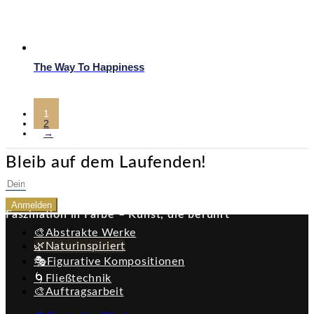
The Way To Happiness
1
2
→
Bleib auf dem Laufenden!
Anmelden
Faszination in Farbe – Kunst, die berührt
🎨Abstrakte Werke
🌿Naturinspiriert
🎭Figurative Kompositionen
🌀Fließtechnik
🎨Auftragsarbeit