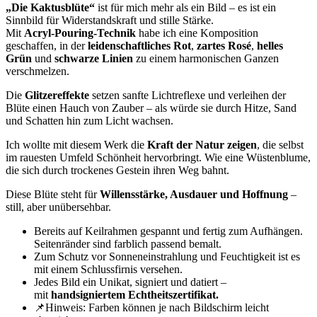
„Die Kaktusblüte“
ist für mich mehr als ein Bild – es ist ein
Sinnbild für Widerstandskraft und stille Stärke.
Mit
Acryl-Pouring-Technik
habe ich eine Komposition
geschaffen, in der
leidenschaftliches Rot
,
zartes Rosé
,
helles
Grün
und
schwarze Linien
zu einem harmonischen Ganzen
verschmelzen.
Die
Glitzereffekte
setzen sanfte Lichtreflexe und verleihen der
Blüte einen Hauch von Zauber – als würde sie durch Hitze, Sand
und Schatten hin zum Licht wachsen.
Ich wollte mit diesem Werk die
Kraft der Natur zeigen
, die selbst
im rauesten Umfeld Schönheit hervorbringt. Wie eine Wüstenblume,
die sich durch trockenes Gestein ihren Weg bahnt.
Diese Blüte steht für
Willensstärke, Ausdauer und Hoffnung
–
still, aber unübersehbar.
Bereits auf Keilrahmen gespannt und fertig zum Aufhängen.
Seitenränder sind farblich passend bemalt.
Zum Schutz vor Sonneneinstrahlung und Feuchtigkeit ist es
mit einem Schlussfirnis versehen.
Jedes Bild ein Unikat, signiert und datiert –
mit
handsigniertem Echtheitszertifikat.
📌Hinweis: Farben können je nach Bildschirm leicht