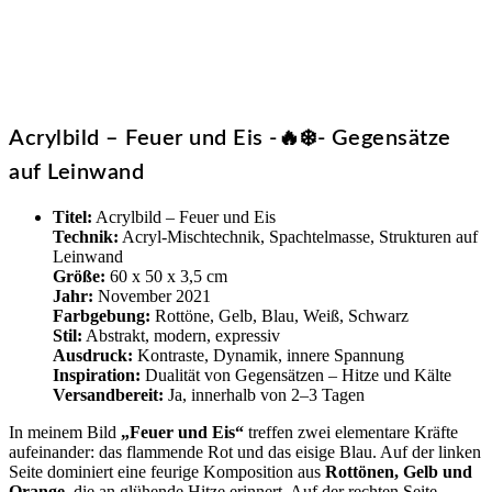
Acrylbild – Feuer und Eis -🔥❄️- Gegensätze
auf Leinwand
Titel:
Acrylbild – Feuer und Eis
Technik:
Acryl-Mischtechnik, Spachtelmasse, Strukturen auf
Leinwand
Größe:
60 x 50 x 3,5 cm
Jahr:
November 2021
Farbgebung:
Rottöne, Gelb, Blau, Weiß, Schwarz
Stil:
Abstrakt, modern, expressiv
Ausdruck:
Kontraste, Dynamik, innere Spannung
Inspiration:
Dualität von Gegensätzen – Hitze und Kälte
Versandbereit:
Ja, innerhalb von 2–3 Tagen
In meinem Bild
„Feuer und Eis“
treffen zwei elementare Kräfte
aufeinander: das flammende Rot und das eisige Blau. Auf der linken
Seite dominiert eine feurige Komposition aus
Rottönen, Gelb und
Orange
, die an glühende Hitze erinnert. Auf der rechten Seite