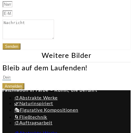
Senden
Weitere Bilder
Bleib auf dem Laufenden!
Anmelden
Faszination in Farbe – Kunst, die berührt
🎨Abstrakte Werke
🌿Naturinspiriert
🎭Figurative Kompositionen
🌀Fließtechnik
🎨Auftragsarbeit