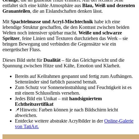
entfaltet sich eine kühle Atmosphäre aus
Blau, Weiß und dezenten
Grauanteilen
, die an Eislandschaften denken lässt.
Mit
Spachtelmasse und Acryl-Mischtechnik
habe ich eine
lebendige Struktur geschaffen, die den Kontrast zwischen beiden
Welten noch intensiver spürbar macht.
Weiße und schwarze
Spritzer
, feine Linien und Texturen durchziehen das Werk – sie
bringen Bewegung und verbinden die Gegensätze wie ein
energetischer Fluss.
Dieses Bild steht für
Dualität
– für das Gleichgewicht und die
Spannung zwischen Hitze und Kälte, Emotion und Klarheit.
Bereits auf Keilrahmen gespannt und fertig zum Aufhängen.
Seitenränder sind farblich passend bemalt.
Zum Schutz vor Sonneneinstrahlung und Feuchtigkeit ist es
mit einem Schlussfirnis versehen.
Jedes Bild ein Unikat – mit
handsigniertem
Echtheitszertifikat
📌Hinweis: Farben können je nach Bildschirm leicht
abweichen.
Entdecke weitere abstrakte Acrylbilder in der
Online-Galerie
von TatiArt.