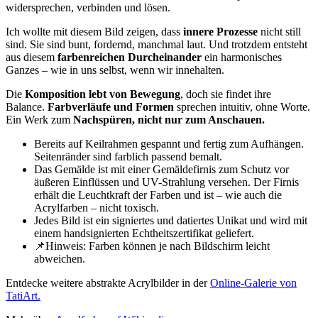
widersprechen, verbinden und lösen.
Ich wollte mit diesem Bild zeigen, dass
innere Prozesse
nicht still
sind. Sie sind bunt, fordernd, manchmal laut. Und trotzdem entsteht
aus diesem
farbenreichen Durcheinander
ein harmonisches
Ganzes – wie in uns selbst, wenn wir innehalten.
Die
Komposition lebt von Bewegung
, doch sie findet ihre
Balance.
Farbverläufe und Formen
sprechen intuitiv, ohne Worte.
Ein Werk zum
Nachspüren, nicht nur zum Anschauen.
Bereits auf Keilrahmen gespannt und fertig zum Aufhängen.
Seitenränder sind farblich passend bemalt.
Das Gemälde ist mit einer Gemäldefirnis zum Schutz vor
äußeren Einflüssen und UV-Strahlung versehen. Der Firnis
erhält die Leuchtkraft der Farben und ist – wie auch die
Acrylfarben – nicht toxisch.
Jedes Bild ist ein signiertes und datiertes Unikat und wird mit
einem handsignierten Echtheitszertifikat geliefert.
📌Hinweis: Farben können je nach Bildschirm leicht
abweichen.
Entdecke weitere abstrakte Acrylbilder in der
Online-Galerie von
TatiArt.