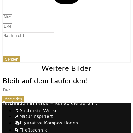
Senden
Weitere Bilder
Bleib auf dem Laufenden!
Anmelden
Faszination in Farbe – Kunst, die berührt
🎨Abstrakte Werke
🌿Naturinspiriert
🎭Figurative Kompositionen
🌀Fließtechnik